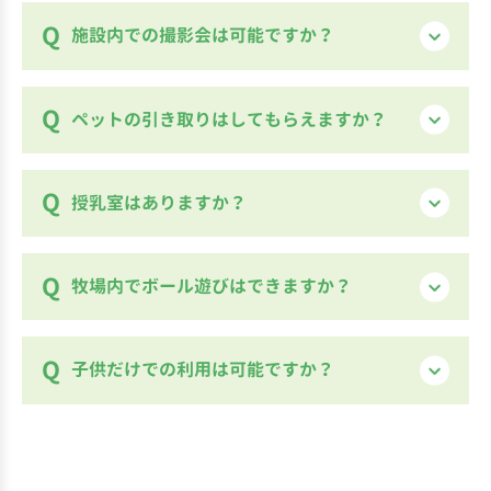
す。
の際は、どうぶつ達が驚かないように静か
し満席の場合は利用できませんので、事前
ペット同伴で来場する場合は下記の注意事
乳搾り体験は土日祝に開催しております。
施設内での撮影会は可能ですか？
に扱ってください。ただし、ゴミは必ずお
にご利用日の予約状況を確認してくださ
項やルールを守ってご来場ください。
一般向けの手作り体験は中止しております。
牧場カレンダー
持ち帰り下さい。
い。予約は愛知牧場LINE公式アカウントか
団体（20人以上）のご利用につきましては
開催する場合は必ず事前にお問い合わせく
ペットの引き取りはしてもらえますか？
らご予約ください。
守っていただくルール
高速道路の高架下をくぐってしまうと、駐車
必ずご予約をお願いします。（平日も応相
ださい。条件によっては施設利用料をお願
・場内ではケージに入れるか必ずリードを
スペースはございませんので注意してくださ
談）
いする場合がございます。
付けてください。（伸縮式リードやロング
い。
お受けできません。自作ポスター等のみど
授乳室はありますか？
撮影会を目的として無断利用をスタッフが
リードの使用はご遠慮ください）
うぶつ広場にて掲示させていただくことは
見つけた場合は20,000円を請求する場合も
・糞は飼い主が責任を持って処理し、お持
可能です。
ございます。
ち帰りください。
はい。ゲストハウス一階にございます。お気
牧場内でボール遊びはできますか？
ただし、その後の交渉などは当事者同士の
・水道から直接ペットに水を飲ませる行為
軽にご利用ください。
責任に於いて行ってください。愛知牧場は
商業撮影の料金について詳しくはこちらを
はしないでください。
一切関与いたしません。
ご覧ください。
できません。お弁当を食べたり、休憩して
子供だけでの利用は可能ですか？
・建物内や各施設への立ち入りはできませ
>
商業撮影について
いるお客様に当たり、ケガなどのトラブル
ん。
の原因となっております。動物達も驚いたり
小学生以下のお子様は保護者、又は引率者
怖がってしまいますのでご協力をお願いし
同伴でのご来場をお願いします。