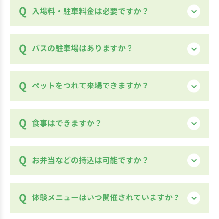
入場料・駐車料金は必要ですか？
入場料は無料です。
バスの駐車場はありますか？
駐車料金は土日月祝日のみ500円又は1000
円／1日の有料
ございます。県道231号から進入後すぐに左
ペットをつれて来場できますか？
ただし、ＧＷやお盆期間など繁忙期は平日
折した専用駐車場をご利用ください。
でも有料になる場合があります。
ご利用の際は必ず事前にお電話にてお問い
詳しくは下記の牧場カレンダー（駐車場有
しつけが出来ていないペット（周りの人や
食事はできますか？
合わせください。
料日+休園日カレンダー）をご覧ください。
お客様に吠え続けるなど）や糞尿の処理を
してくれない飼い主様が増えております。連
繁忙期駐車料金が発生いたします。バス１台
牧場カレンダー
バーベキューガーデンにはバーベキューメ
お弁当などの持込は可能ですか？
れてくる場合はエチケット袋や水飲み用の
3,000円/１日。
ニューや軽食（うどんや丼物、スナックな
器の持参、周りに対して吠えないように制
ど）があります。
御できるなど最低限の準備をしてご来場を
発生日は下の牧場カレンダーをタップして
屋外に設置された休憩所をご利用下さい。
体験メニューはいつ開催されていますか？
バーベキューメニューをご希望の方は、事
お願い致します。
〇印がついている日（一般車1,000円）で
レジャーシートやビニールシートをご利用
前に席を予約していただくとよいです。ただ